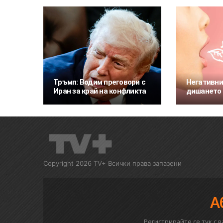
Тръмп: Водим преговори с
Негативни
Иран за край на конфликта
дишането 
Copyright 2026 TV+ Всички права запазени
А
Регистрирайте се тук с 