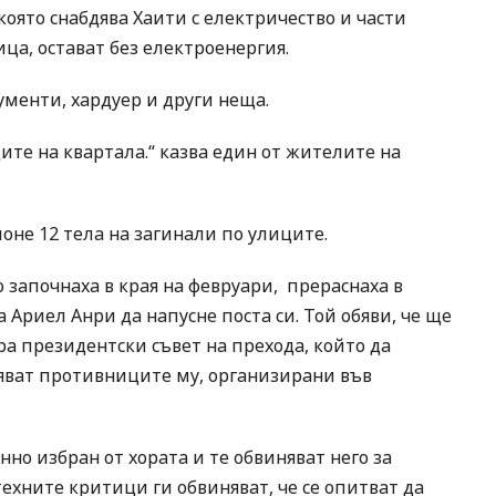
оято снабдява Хаити с електричество и части
ца, остават без електроенергия.
ументи, хардуер и други неща.
ите на квартала.“ казва един от жителите на
оне 12 тела на загинали по улиците.
 започнаха в края на февруари, прераснаха в
Ариел Анри да напусне поста си. Той обяви, че ще
ира президентски съвет на прехода, който да
ояват противниците му, организирани във
нно избран от хората и те обвиняват него за
техните критици ги обвиняват, че се опитват да