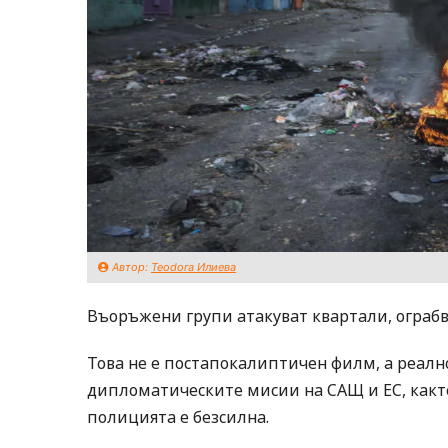
Автор:
Teodora Илиева
Въоръжени групи атакуват квартали, ограбв
Това не е постапокалиптичен филм, а реално
дипломатическите мисии на САЩ и ЕС, както 
полицията е безсилна.