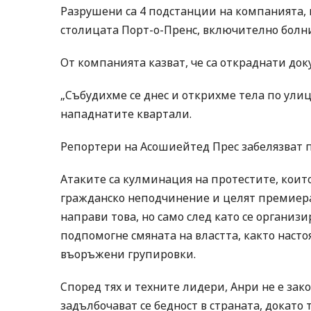
Разрушени са 4 подстанции на компанията, к
столицата Порт-о-Пренс, включително болни
От компанията казват, че са откраднати док
„Събудихме се днес и открихме тела по улиц
нападнатите квартали.
Репортери на Асошиейтед Прес забелязват п
Атаките са кулминация на протестите, които
гражданско неподчинение и целят премиера 
направи това, но само след като се организ
подпомогне смяната на властта, както наст
въоръжени групировки.
Според тях и техните лидери, Анри не е зако
задълбочават се бедност в страната, докато 