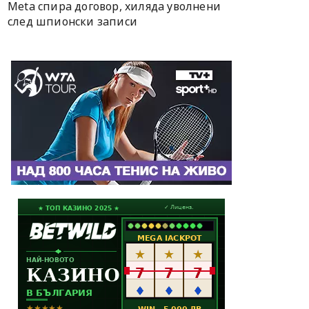
Meta спира договор, хиляда уволнени
след шпионски записи