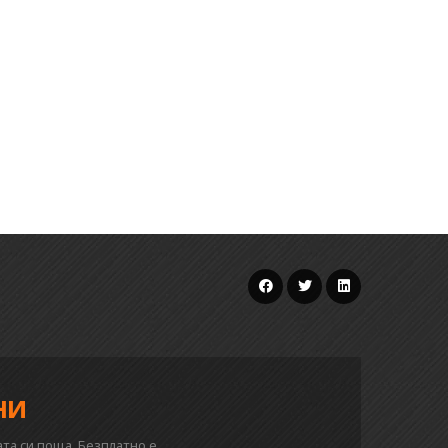
ни
та си поща. Безплатно е.