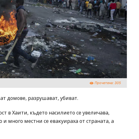
Прочетена:
305
ат домове, разрушават, убиват.
ст в Хаити, където насилието се увеличава,
и много местни се евакуираха от страната, а