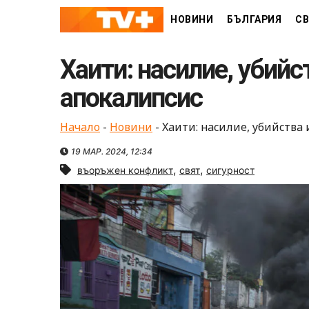
Skip
НОВИНИ
БЪЛГАРИЯ
СВ
to
content
Хаити: насилие, убийс
апокалипсис
Начало
-
Новини
-
Хаити: насилие, убийства
19 МАР. 2024, 12:34
,
,
въоръжен конфликт
свят
сигурност