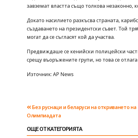
завземат властта също толкова незаконно, к
Докато насилието разкъсва страната, карибс
създаването на президентски съвет. Той тря
могат да се съгласят кой да участва.
Предвиждаше се кенийски полицейски части,
срещу въоръжените групи, но това се отлага 
Източник: AP News
Навигация
Без руснаци и беларуси на откриването на
Олимпиадата
ОЩЕ ОТ КАТЕГОРИЯТА