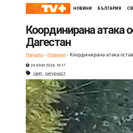
Skip
НОВИНИ
БЪЛГАРИЯ
СВ
to
content
Координирана атака о
Дагестан
Начало
-
Новини
-
Координирана атака остав
24 ЮНИ 2024, 16:17
,
свят
сигурност