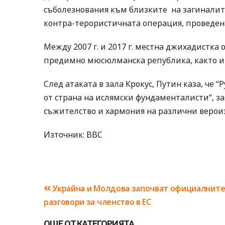
съболезнования към близките на загиналите,
контра-терористичната операция, проведена
Между 2007 г. и 2017 г. местна джихадистка 
предимно мюсюлманска република, както и 
След атаката в зала Крокус, Путин каза, че 
от страна на ислямски фундаменталисти“, 
съжителство и хармония на различни вероиз
Източник: BBC
Навигация
Украйна и Молдова започват официалнит
разговори за членство в ЕС
ОЩЕ ОТ КАТЕГОРИЯТА