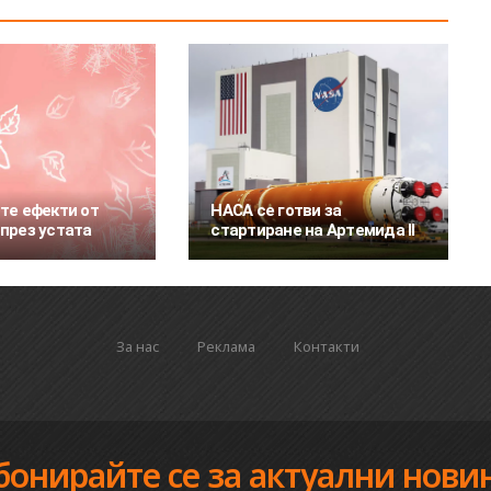
те ефекти от
НАСА се готви за
през устата
стартиране на Артемида II
За нас
Реклама
Контакти
бонирайте се за актуални нови