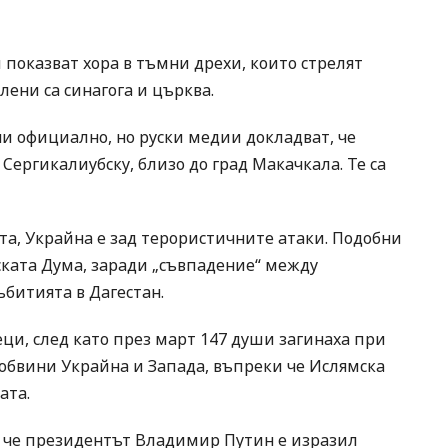
показват хора в тъмни дрехи, които стрелят
ени са синагога и църква.
и официално, но руски медии докладват, че
г Сергикалиубску, близо до град Макачкала. Те са
та, Украйна е зад терористичните атаки. Подобни
ската Дума, заради „съвпадение“ между
ъбитията в Дагестан.
еци, след като през март 147 души загинаха при
 обвини Украйна и Запада, въпреки че Ислямска
ата.
, че президентът Владимир Путин е изразил