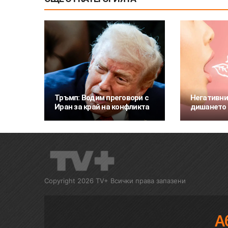
Тръмп: Водим преговори с
Негативни
Иран за край на конфликта
дишането 
Copyright 2026 TV+ Всички права запазени
А