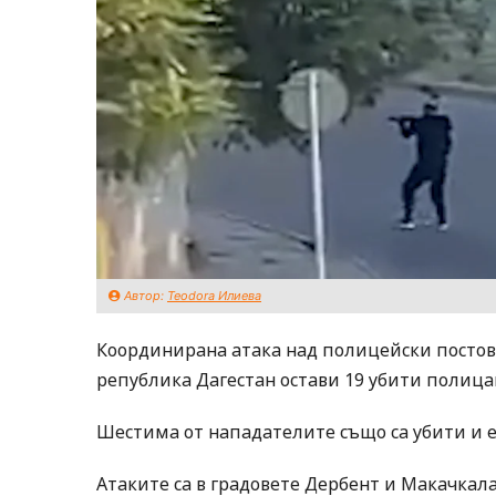
Автор:
Teodora Илиева
Координирана атака над полицейски постове,
република Дагестан остави 19 убити полица
Шестима от нападателите също са убити и е
Атаките са в градовете Дербент и Макачкала