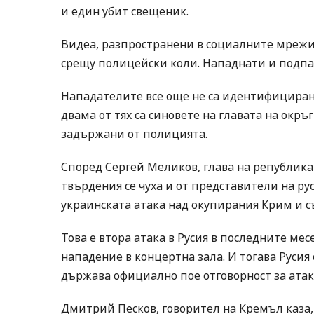
и един убит свещеник.
Видеа, разпространени в социалните мрежи 
срещу полицейски коли. Нападнати и подпал
Нападателите все още не са идентифициран
двама от тях са синовете на главата на окръ
задържани от полицията.
Според Сергей Меликов, глава на република
твърдения се чуха и от представители на ру
украинската атака над окупирания Крим и с
Това е втора атака в Русия в последните мес
нападение в концертна зала. И тогава Русия
държава официално пое отговорност за атак
Дмитрий Песков, говорител на Кремъл каза