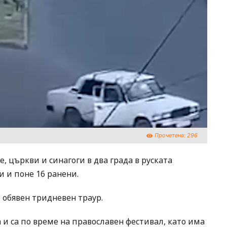
Прочетена:
296
 църкви и синагоги в два града в руската
и и поне 16 ранени.
 обявен тридневен траур.
 и са по време на православен фестивал, като има