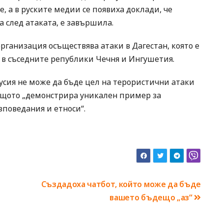
 а в руските медии се появиха доклади, че
 след атаката, е завършила.
организация осъществява атаки в Дагестан, която е
в съседните републики Чечня и Ингушетия.
“Русия не може да бъде цел на терористични атаки
защото „демонстрира уникален пример за
поведания и етноси“.
е
Създадоха чатбот, който може да бъде
вашето бъдещо „аз“