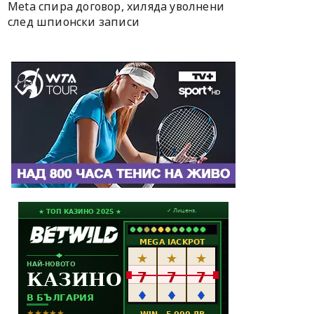
Meta спира договор, хиляда уволнени
след шпионски записи