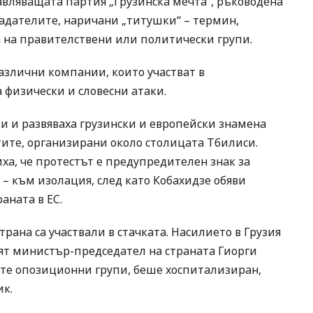
вляващата партия „Грузинска мечта“, ръководена
адателите, наричани „титушки“ – термин,
а на правителствени или политически групи.
злични компании, които участват в
 физически и словесни атаки.
и и развяваха грузински и европейски знамена
тите, организирани около столицата Тбилиси.
ха, че протестът е предупредителен знак за
и – към изолация, след като Кобахидзе обяви
аната в ЕС.
трана са участвали в стачката. Насилието в Грузия
ят министър-председател на страната Гиорги
ните опозиционни групи, беше хоспитализиран,
ик.