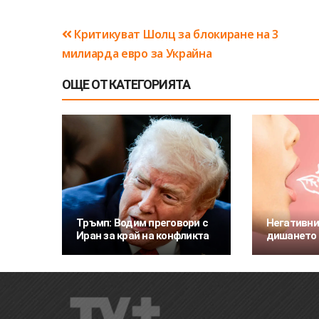
Навигация
Критикуват Шолц за блокиране на 3
милиарда евро за Украйна
ОЩЕ ОТ КАТЕГОРИЯТА
Тръмп: Водим преговори с
Негативни
Иран за край на конфликта
дишането 