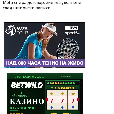
Meta спира договор, хиляда уволнени
след шпионски записи