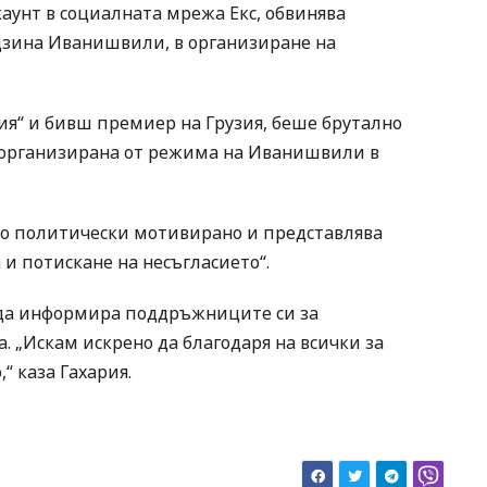
аунт в социалната мрежа Екс, обвинява
идзина Иванишвили, в организиране на
зия“ и бивш премиер на Грузия, беше брутално
 организирана от режима на Иванишвили в
ло политически мотивирано и представлява
и потискане на несъгласието“.
за да информира поддръжниците си за
. „Искам искрено да благодаря на всички за
“ каза Гахария.