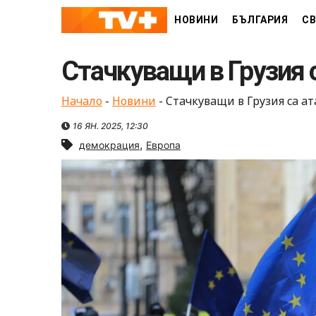
Skip
НОВИНИ
БЪЛГАРИЯ
СВ
to
content
Стачкуващи в Грузия 
Начало
-
Новини
-
Стачкуващи в Грузия са а
16 ЯН. 2025, 12:30
,
демокрация
Европа