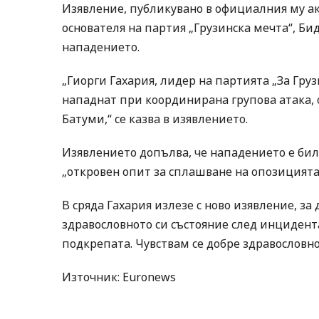
Изявление, публикувано в официалния му ак
основателя на партия „Грузинска мечта“, Б
нападението.
„Гиорги Гахария, лидер на партията „За Гру
нападнат при координирана групова атака,
Батуми,“ се казва в изявлението.
Изявлението допълва, че нападението е би
„откровен опит за сплашване на опозицията 
В сряда Гахария излезе с ново изявление, 
здравословното си състояние след инцидента
подкрепата. Чувствам се добре здравословно,
Източник: Euronews