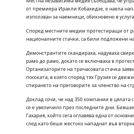
Местна независима медия съобщава, че упра
от премиера Иракли Кобахидзе, е наела нап
използван за наемници, обикновено в услуг
Според местните медии протестиращи от ра
националните стачки, са били подложени на
Демонстрантите скандираха, надуваха свирк
рамо до рамо, докато се включваха в протес
Организаторите на тричасовата стачка заяви
посоката, в която според тях Грузия се движ
спирането на преговорите за членство на стр
Доклад сочи, че над 350 компании в цялата с
се е увеличило през последните дни. Бивши
Гахария, който сега оглавява една от основ
след като беше жестоко нападнат във вторн