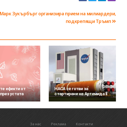
Марк Зукърбърг организира прием на милиардери,
подкрепящи Тръмп
те ефекти от
НАСА се готви за
през устата
стартиране на Артемида II
За нас
Реклама
Контакти