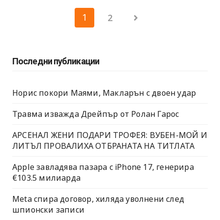
Разделяне
2
1
на
публикациите
Последни публикации
на
страници
Норис покори Маями, Макларън с двоен удар
Травма изважда Дрейпър от Ролан Гарос
АРСЕНАЛ ЖЕНИ ПОДАРИ ТРОФЕЯ: ВУБЕН-МОЙ И
ЛИТЪЛ ПРОВАЛИХА ОТБРАНАТА НА ТИТЛАТА
Apple завладява пазара с iPhone 17, генерира
€103.5 милиарда
Meta спира договор, хиляда уволнени след
шпионски записи