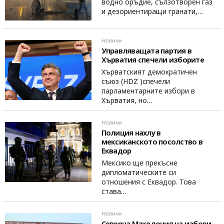
водно оръдие, сълзотворен газ
и дезориентиращи гранати,…
Новини
Управляващата партия в
Хърватия спечели изборите
Хърватският демократичен
съюз (HDZ )спечели
парламентарните избори в
Хърватия, но…
Новини
Полиция нахлу в
мексиканското посолство в
Еквадор
Мексико ще прекъсне
дипломатическите си
отношения с Еквадор. Това
става…
Новини
Северна Македония на избори