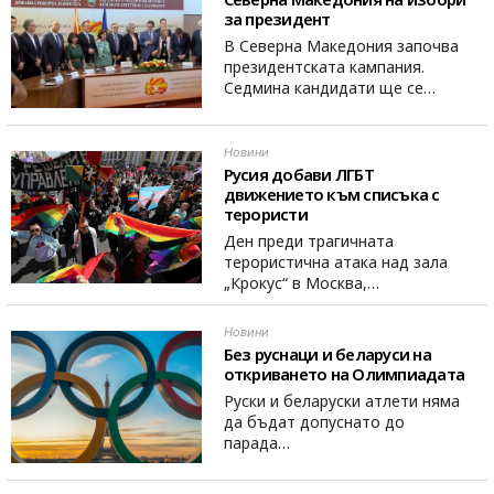
за президент
В Северна Македония започва
президентската кампания.
Седмина кандидати ще се…
Новини
Русия добави ЛГБТ
движението към списъка с
терористи
Ден преди трагичната
терористична атака над зала
„Крокус“ в Москва,…
Новини
Без руснаци и беларуси на
откриването на Олимпиадата
Руски и беларуски атлети няма
да бъдат допуснато до
парада…