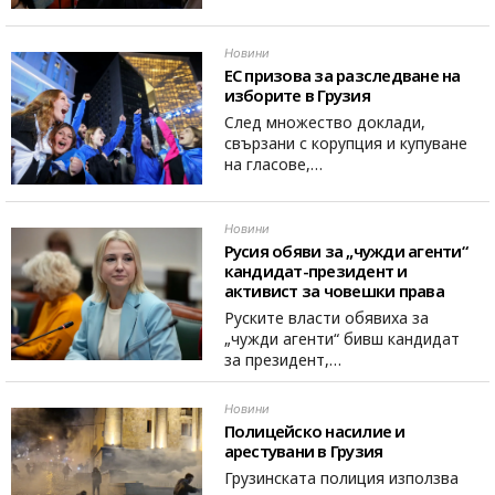
Новини
ЕС призова за разследване на
изборите в Грузия
След множество доклади,
свързани с корупция и купуване
на гласове,…
Новини
Русия обяви за „чужди агенти“
кандидат-президент и
активист за човешки права
Руските власти обявиха за
„чужди агенти“ бивш кандидат
за президент,…
Новини
Полицейско насилие и
арестувани в Грузия
Грузинската полиция използва