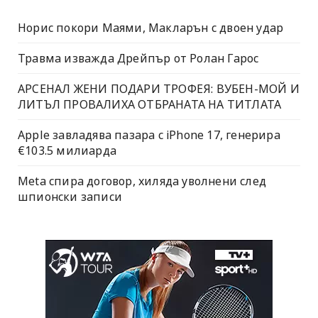
Норис покори Маями, Макларън с двоен удар
Травма изважда Дрейпър от Ролан Гарос
АРСЕНАЛ ЖЕНИ ПОДАРИ ТРОФЕЯ: ВУБЕН-МОЙ И
ЛИТЪЛ ПРОВАЛИХА ОТБРАНАТА НА ТИТЛАТА
Apple завладява пазара с iPhone 17, генерира
€103.5 милиарда
Meta спира договор, хиляда уволнени след
шпионски записи