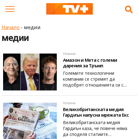
Skip
to
content
Начало
-
медии
медии
Новини
Амазон и Mета с големи
дарения за Тръмп
Големите технологични
компании се стремят да
подобрят отношенията си с…
Новини
Великобританската медия
Гардиън напусна мрежата Екс
Великобританската медия
Гардиън каза, че повече няма
да споделя статиите…