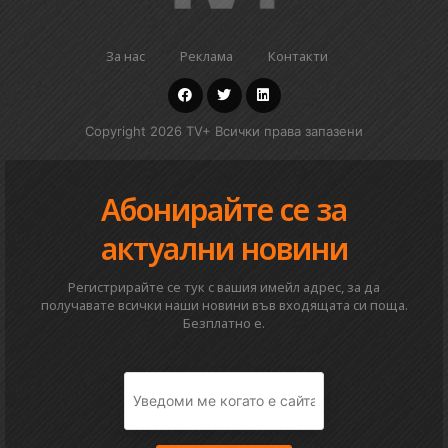
За нас
Реклама
Контакти
Copyright 2026 TV+ Всички права запазени
Абонирайте се за
актуални новини
Регистрирайте се тук с вашия имейл адрес, за да
получавате всички наши новини във входящата си поща.
Безплатно е.