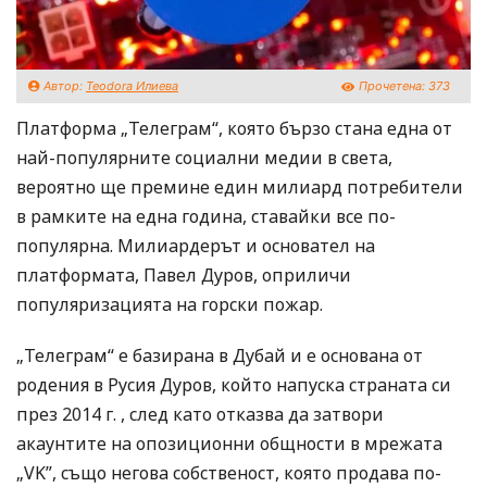
Автор:
Teodora Илиева
Прочетена:
373
Платформа „Телеграм“, която бързо стана една от
най-популярните социални медии в света,
вероятно ще премине един милиард потребители
в рамките на една година, ставайки все по-
популярна. Милиардерът и основател на
платформата, Павел Дуров, оприличи
популяризацията на горски пожар.
„Телеграм“ е базирана в Дубай и е основана от
родения в Русия Дуров, който напуска страната си
през 2014 г. , след като отказва да затвори
акаунтите на опозиционни общности в мрежата
„VK”, също негова собственост, която продава по-