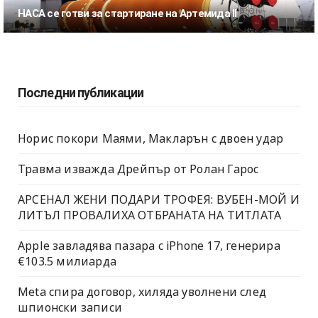
НАСА се готви за стартиране на Артемида II
Последни публикации
Норис покори Маями, Макларън с двоен удар
Травма изважда Дрейпър от Ролан Гарос
АРСЕНАЛ ЖЕНИ ПОДАРИ ТРОФЕЯ: ВУБЕН-МОЙ И
ЛИТЪЛ ПРОВАЛИХА ОТБРАНАТА НА ТИТЛАТА
Apple завладява пазара с iPhone 17, генерира
€103.5 милиарда
Meta спира договор, хиляда уволнени след
шпионски записи