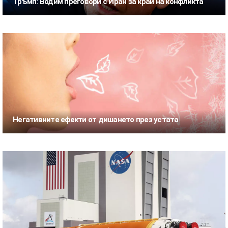
Тръмп: Водим преговори с Иран за край на конфликта
Негативните ефекти от дишането през устата