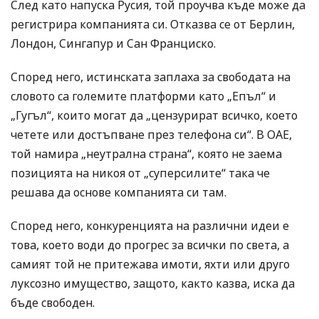
След като напуска Русия, той проучва къде може да
регистрира компанията си. Отказва се от Берлин,
Лондон, Сингапур и Сан Франциско.
Според него, истинската заплаха за свободата на
словото са големите платформи като „Епъл“ и
„Гугъл“, които могат да „цензурират всичко, което
четете или достъпване през телефона си“. В ОАЕ,
той намира „неутрална страна“, която не заема
позицията на никоя от „суперсилите“ така че
решава да основе компанията си там.
Според него, конкуренцията на различни идеи е
това, което води до прогрес за всички по света, а
самият той не притежава имоти, яхти или друго
луксозно имущество, защото, както казва, иска да
бъде свободен.