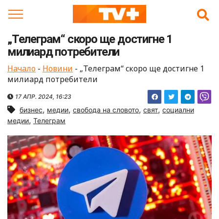
Skip
to
content
„Телеграм“ скоро ще достигне 1
милиард потребители
Начало
-
Новини
-
„Телеграм“ скоро ще достигне 1
милиард потребители
17 АПР. 2024, 16:23
,
,
,
,
бизнес
медии
свобода на словото
свят
социални
,
медии
Телеграм