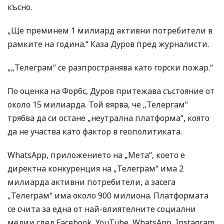
късно.
„Ще преминем 1 милиард активни потребители в
рамките на година.“ Каза Дуров пред журналисти.
„„Телеграм“ се разпространява като горски пожар.“
По оценка на Форбс, Дуров притежава състояние от
около 15 милиарда. Той вярва, че „Телергам“
трябва да си остане „неутрална платформа“, която
да не участва като фактор в геополитиката.
WhatsApp, приложението на „Мета“, което е
директна конкуренция на „Телеграм“ има 2
милиарда активни потребители, а засега
„Телеграм“ има около 900 милиона. Платформата
се счита за една от най-влиятелните социални
медии след Facebook, YouTube, WhatsApp, Instagram,