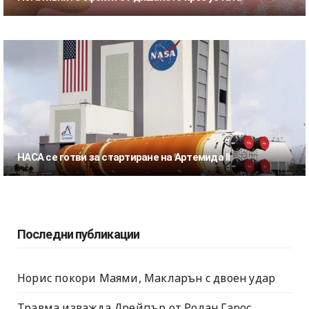
НАСА се готви за стартиране на Артемида II
Последни публикации
Норис покори Маями, Макларън с двоен удар
Травма изважда Дрейпър от Ролан Гарос