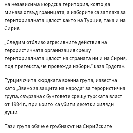
на независима кюрдска територия, която да
минава отвъд границата, а изборите са заплаха за
териториалната цялост както на Турция, така и на
Сирия.
„Следим отблизо агресивните действия на
терористичната организация срещу
териториалната цялост на страната ни и на Сирия,
под претекста, че провежда избори.“ каза Ердоган.
Турция счита кюрдката военна група, известна
като „Звено за защита на народа“ за терористична
група, свързана с бунтовете срещу турската власт
от 1984 г., при които са убити десетки хиляди
души.
Тази група обаче е гръбнакът на Сирийските