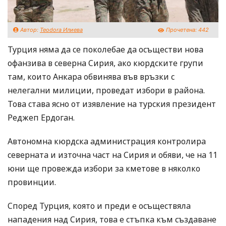
Автор:
Teodora Илиева
Прочетена:
442
Турция няма да се поколебае да осъществи нова
офанзива в северна Сирия, ако кюрдските групи
там, които Анкара обвинява във връзки с
нелегални милиции, проведат избори в района.
Това става ясно от изявление на турския президент
Реджеп Ердоган.
Автономна кюрдска администрация контролира
северната и източна част на Сирия и обяви, че на 11
юни ще провежда избори за кметове в няколко
провинции.
Според Турция, която и преди е осъществяла
нападения над Сирия, това е стъпка към създаване