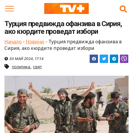
Skip
to
content
Турция предвижда офанзива в Сирия,
ако кюрдите проведат избори
Начало
-
Новини
-
Турция предвижда офанзива в
Сирия, ако кюрдите проведат избори
30 МАЙ 2024, 17:14
,
политика
свят