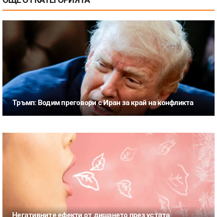
Тръмп: Водим преговори с Иран за край на конфликта
Негативните ефекти от дишането през устата