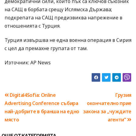
демократични сили, които пък са ключов съюзник
на САЩ в борбата срещу Ислямска Държава;
подкрепата на САЩ предизвиква напрежение в
отношенията с Турция.
Турция извършва не една военна операция в Сирия
с цел да премахне групата от там.
Източник: AP News
Навигация
Digital4Sofia: Online
Грузия
Advertising Conference събира
окончателно прие
най-добрите в бранша на едно
закона за „чуждите
място
агенти“
ОЩЕ ОТ КАТЕГОРИЯТА