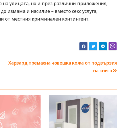
о на улицата, но и през различни приложения,
о измама и насилие – вместо секс услуга,
ни от местния криминален контингент.
Харвард премахна човешка кожа от подвързия
на книга