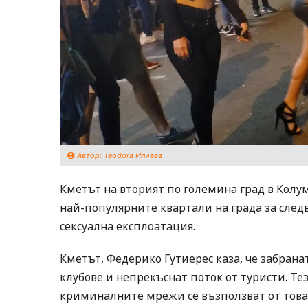
Автор:
Teodora Илиева
Кметът на вторият по големина град в Колу
най-популярните квартали на града за след
сексуална експлоатация.
Кметът, Федерико Гутиерес каза, че забрана
клубове и непрекъснат поток от туристи. Тез
криминалните мрежи се възползват от това