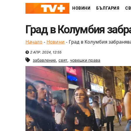
Skip
НОВИНИ
БЪЛГАРИЯ
СВ
to
content
Град в Колумбия забр
Начало
-
Новини
-
Град в Колумбия забраняв
2 АПР. 2024, 12:55
,
,
забавление
свят
човешки права