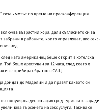
.“ каза кметът по време на пресконференция.
 включва възрастни хора, дали съгласието си за
т забрани в районите, които управляват, ако секс-
вения ред
 след като американец беше открит в хотелска
. Той беше арестуван за 12 часа, след което е
ая и се прибира обратно в САЩ.
 да дойдат до Маделин и да правят каквото си
нцията.
е по-популярна дестинация сред туристите заради
увеличава търсенето на секс услуги. Такива се