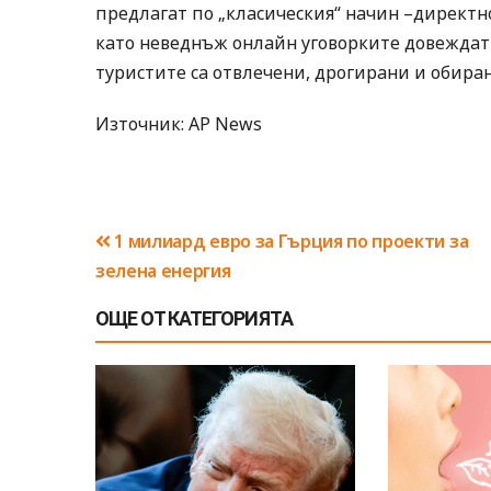
предлагат по „класическия“ начин –директн
като неведнъж онлайн уговорките довеждат д
туристите са отвлечени, дрогирани и обира
Източник: AP News
Навигация
1 милиард евро за Гърция по проекти за
зелена енергия
ОЩЕ ОТ КАТЕГОРИЯТА