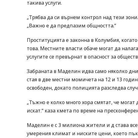
такива услуги.
„Трябва да си върнем контрол над тези зони
„Важно е да предпазим общността.“
Проституцията е законна в Колумбия, когато
това. Местните власти обаче могат да налага
услугите се превърнат в опасност за общест
Забраната в Маделин идва само няколко дни
стая в две местни момичета на 12 и 13 години
освободен, докато полицията разследва случ
„Тъжно е колко много хора смятат, че могат
искат.“ каза кмета по време на пресконфере
Маделин е с 3 милиона жители и д става вс
умерения климат и ниските цени, което пък 