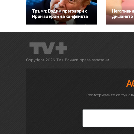
Тръмп: Водим преговори с
Негативни
Иран за край на конфликта
дишането 
Copyright 2026 TV+ Всички права запазени
А
Регистрирайте се тук с 