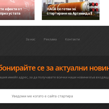
те ефекти от
НАСА се готви за
през устата
стартиране на Артемида II
За нас
Реклама
Контакти
бонирайте се за актуални нови
вашия имейл адрес, за да получавате всички наши новини във входяща