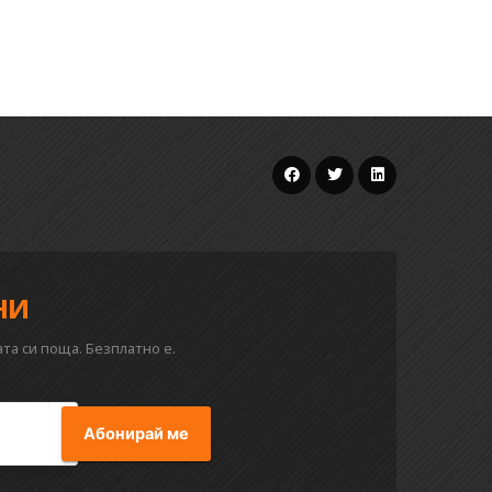
ни
та си поща. Безплатно е.
Абонирай ме