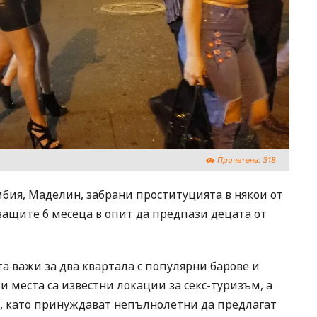
Прочетена:
318
мбия, Маделин, забрани проституцията в някои от
ващите 6 месеца в опит да предпази децата от
та важи за два квартала с популярни барове и
и места са известни локации за секс-туризъм, а
, като принуждават непълнолетни да предлагат