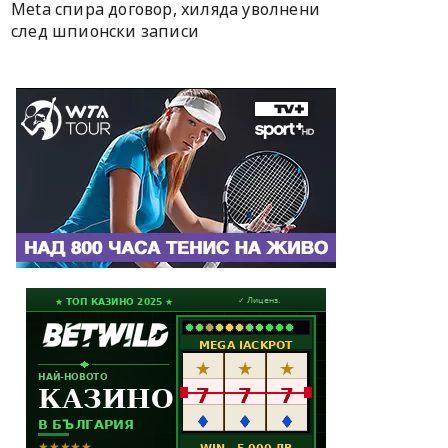
Meta спира договор, хиляда уволнени
след шпионски записи