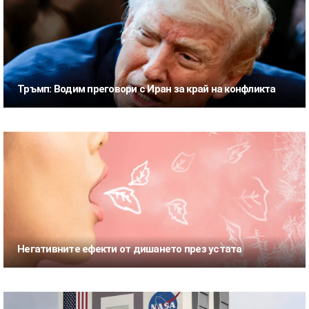
Тръмп: Водим преговори с Иран за край на конфликта
Негативните ефекти от дишането през устата