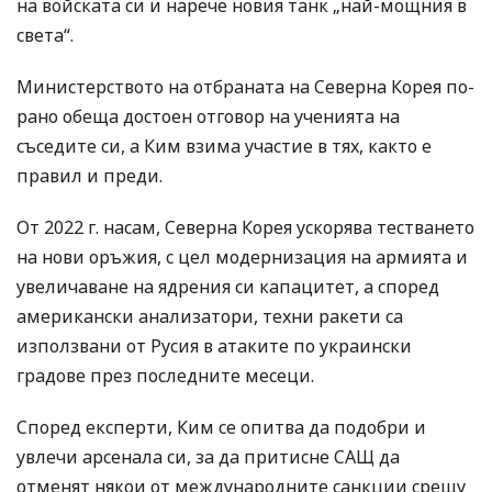
на войската си и нарече новия танк „най-мощния в
света“.
Министерството на отбраната на Северна Корея по-
рано обеща достоен отговор на ученията на
съседите си, а Ким взима участие в тях, както е
правил и преди.
От 2022 г. насам, Северна Корея ускорява тестването
на нови оръжия, с цел модернизация на армията и
увеличаване на ядрения си капацитет, а според
американски анализатори, техни ракети са
използвани от Русия в атаките по украински
градове през последните месеци.
Според експерти, Ким се опитва да подобри и
увлечи арсенала си, за да притисне САЩ да
отменят някои от международните санкции срещу