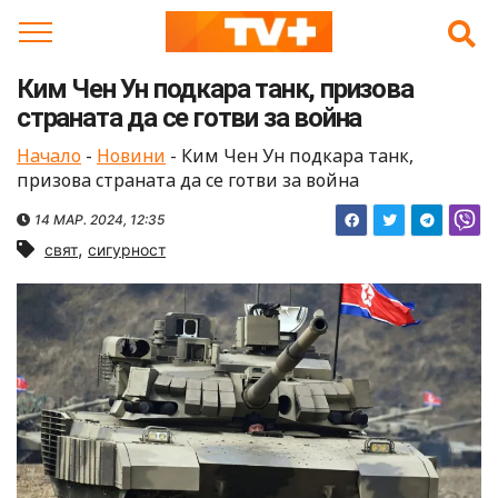
Skip
to
content
Ким Чен Ун подкара танк, призова
страната да се готви за война
Начало
-
Новини
-
Ким Чен Ун подкара танк,
призова страната да се готви за война
14 МАР. 2024, 12:35
,
свят
сигурност