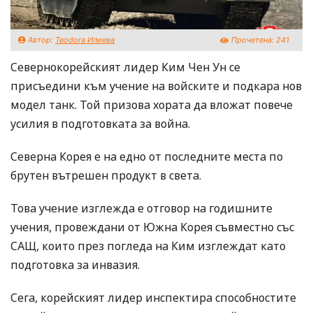
Автор:
Teodora Илиева
Прочетена:
241
Севернокорейският лидер Ким Чен Ун се
присъедини към учение на войските и подкара нов
модел танк. Той призова хората да вложат повече
усилия в подготовката за война.
Северна Корея е на едно от последните места по
брутен вътрешен продукт в света.
Това учение изглежда е отговор на годишните
учения, провеждани от Южна Корея съвместно със
САЩ, които през погледа на Ким изглеждат като
подготовка за инвазия.
Сега, корейският лидер инспектира способностите