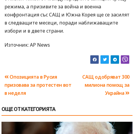
режима, а призивите за война и военна
конфронтация със САЩ и Южна Корея ще се засилят
в следващите месеци, поради наближаващите
избори и в двете страни.
Източник: AP News
Навигация
Опозицията в Русия
САЩ одобряват 300
призовава за протестен вот
милиона помощ за
в неделя
Украйна
ОЩЕ ОТ КАТЕГОРИЯТА