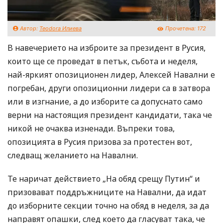
Автор:
Teodora Илиева
Прочетена:
172
В навечерието на изброите за президент в Русия,
които ще се проведат в петък, събота и неделя,
най-яркият опозиционен лидер, Алексей Навални е
погребан, други опозиционни лидери са в затвора
или в изгнание, а до изборите са допуснато само
верни на настоящия президент кандидати, така че
никой не очаква изненади. Въпреки това,
опозицията в Русия призова за протестен вот,
следващ желанието на Навални.
Те наричат действието „На обяд срещу Путин“ и
призовават поддръжниците на Навални, да идат
до изборните секции точно на обяд в неделя, за да
направят опашки, след което да гласуват така, че