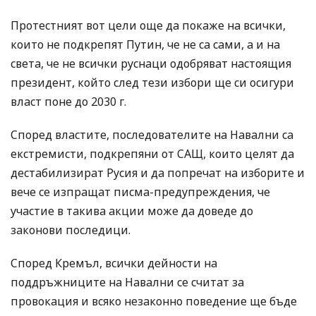
Протестният вот цели още да покаже на всички,
които не подкрепят Путин, че не са сами, а и на
света, че не всички руснаци одобряват настоящия
президент, който след тези избори ще си осигури
власт поне до 2030 г.
Според властите, последователите на Навални са
екстремисти, подкрепяни от САЩ, които целят да
дестабилизират Русия и да попречат на изборите и
вече се изпращат писма-предупреждения, че
участие в такива акции може да доведе до
законови последици.
Според Кремъл, всички дейности на
поддръжниците на Навални се считат за
провокация и всяко незаконно поведение ще бъде