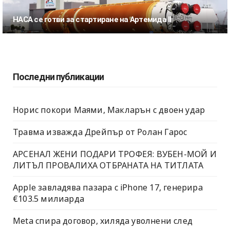
НАСА се готви за стартиране на Артемида II
Последни публикации
Норис покори Маями, Макларън с двоен удар
Травма изважда Дрейпър от Ролан Гарос
АРСЕНАЛ ЖЕНИ ПОДАРИ ТРОФЕЯ: ВУБЕН-МОЙ И
ЛИТЪЛ ПРОВАЛИХА ОТБРАНАТА НА ТИТЛАТА
Apple завладява пазара с iPhone 17, генерира
€103.5 милиарда
Meta спира договор, хиляда уволнени след