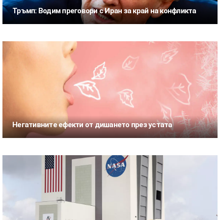
Тръмп: Водим преговори с Иран за край на конфликта
Негативните ефекти от дишането през устата