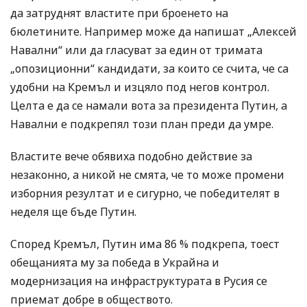
да затруднят властите при броенето на
бюлетините. Например може да напишат „Алексей
Навални“ или да гласуват за един от тримата
„опозиционни“ кандидати, за които се счита, че са
удобни на Кремъл и изцяло под негов контрол.
Целта е да се намали вота за президента Путин, а
Навални е подкрепял този план преди да умре.
Властите вече обявиха подобно действие за
незаконно, а никой не смята, че то може промени
изборния резултат и е сигурно, че победителят в
неделя ще бъде Путин.
Според Кремъл, Путин има 86 % подкрепа, тоест
обещанията му за победа в Украйна и
модернизация на инфраструктурата в Русия се
приемат добре в обществото.