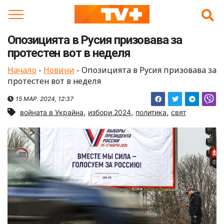
Skip
to
content
Опозицията в Русия призовава за
протестен вот в неделя
Начало
-
Новини
-
Опозицията в Русия призовава за
протестен вот в неделя
15 МАР. 2024, 12:37
,
,
,
войната в Украйна
избори 2024
политика
свят