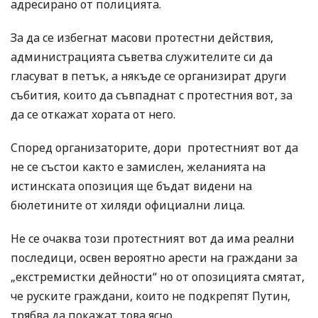
адресирано от полицията.
За да се избегнат масови протестни действия,
администрацията съветва служителите си да
гласуват в петък, а някъде се организират други
събития, които да съвпаднат с протестния вот, за
да се откажат хората от него.
Според организаторите, дори протестният вот да
не се състои както е замислен, желанията на
истинската опозиция ще бъдат видени на
бюлетините от хиляди официални лица.
Не се очаква този протестният вот да има реални
последици, освен вероятно арести на граждани за
„екстремистки дейности“ но от опозицията смятат,
че руските граждани, които не подкрепят Путин,
трябва да покажат това ясно.