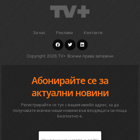
За нас
Реклама
Контакти
Copyright 2026 TV+ Всички права запазени
Абонирайте се за
актуални новини
Регистрирайте се тук с вашия имейл адрес, за да
получавате всички наши новини във входящата си поща.
Безплатно е.