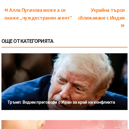
Навигация
Алла Пугачова може а се
Украйна търси
окаже „чуждестранен агент“
сближаване с Индия
ОЩЕ ОТ КАТЕГОРИЯТА
Тръмп: Водим преговори с Иран за край на конфликта