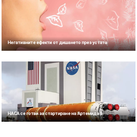
Негативните ефекти от дишането през устата
НАСА се готви за стартиране на Артемида II