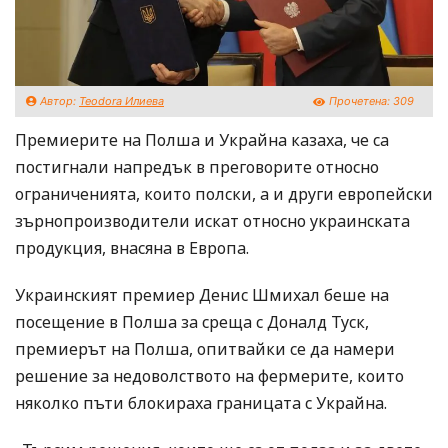
Автор:
Teodora Илиева
Прочетена:
309
Премиерите на Полша и Украйна казаха, че са
постигнали напредък в преговорите относно
ограниченията, които полски, а и други европейски
зърнопроизводители искат относно украинската
продукция, внасяна в Европа.
Украинският премиер Денис Шмихал беше на
посещение в Полша за среща с Доналд Туск,
премиерът на Полша, опитвайки се да намери
решение за недоволството на фермерите, които
няколко пъти блокираха границата с Украйна.