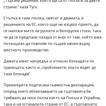
„Търсим решения, които ще са от полза и за двете
страни.“ каза Туск.
Стъпка в тази посока, смятат и двамата, е
решението на ЕС, което още не изцяло прието, да
се наложи мито на руските и белоруски стоки, така
че да се предпази пазара от внос от там, който има
потенциал да повлияе по същия начин върху
местното производство.
Дамата имат напредък и относно блокадата по
границата, както и „проблемите, които водят до
тази блокада“.
Премиерите подписаха съвместна декларация,
според която облекчаването на търговията би
трябвало да носи полза както на Полша и Украйна,
така и на останалите страни от ЕС, а търговските