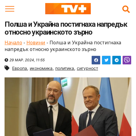
Skip
to
content
Полша и Украйна постигнаха напредък
относно украинското зърно
Начало
-
Новини
-
Полша и Украйна постигнаха
напредък относно украинското зърно
29 МАР. 2024, 11:55
,
,
,
Европа
икономика
политика
сигурност