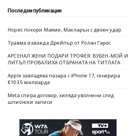
Последни публикации
Норис покори Маями, Макларън с двоен удар
Травма изважда Дрейпър от Ролан Гарос
АРСЕНАЛ ЖЕНИ ПОДАРИ ТРОФЕЯ: ВУБЕН-МОЙ И
ЛИТЪЛ ПРОВАЛИХА ОТБРАНАТА НА ТИТЛАТА
Apple завладява пазара с iPhone 17, генерира
€103.5 милиарда
Meta спира договор, хиляда уволнени след
шпионски записи