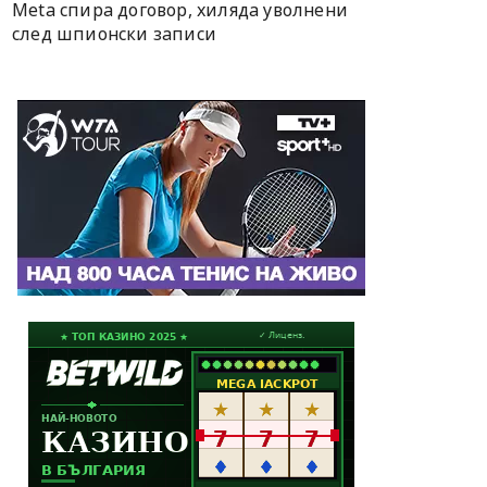
Meta спира договор, хиляда уволнени
след шпионски записи