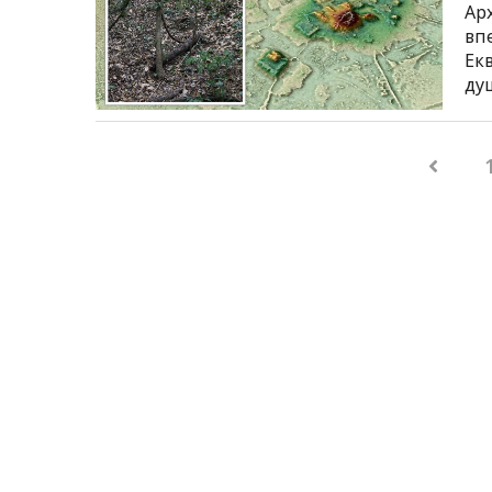
Ар
вп
Екв
ду