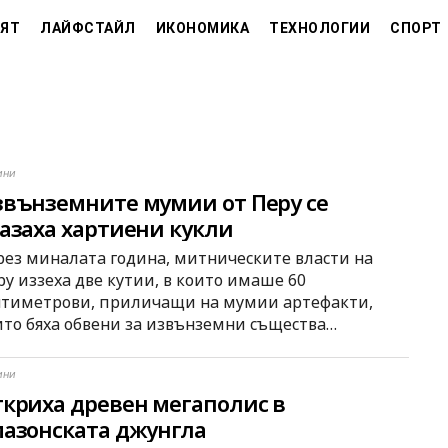
ЯТ
ЛАЙФСТАЙЛ
ИКОНОМИКА
ТЕХНОЛОГИИ
СПОРТ
ини
вънземните мумии от Перу се
азаха хартиени кукли
ез миналата година, митническите власти на
ру иззеха две кутии, в които имаше 60
нтиметрови, приличащи на мумии артефакти,
ито бяха обвени за извънземни същества…
ини
криха древен мегаполис в
азонската джунгла