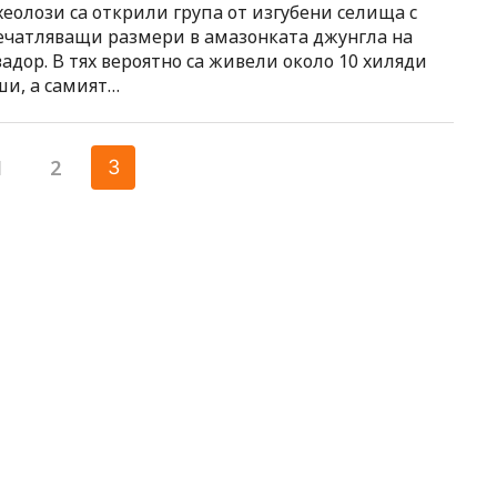
хеолози са открили група от изгубени селища с
ечатляващи размери в амазонката джунгла на
адор. В тях вероятно са живели около 10 хиляди
ши, а самият…
Разделяне
1
2
3
на
публикациите
на
страници