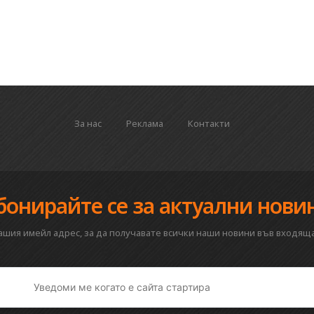
За нас
Реклама
Контакти
бонирайте се за актуални нови
вашия имейл адрес, за да получавате всички наши новини във входяща