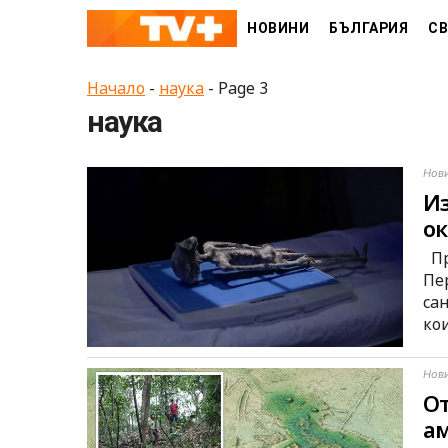
Skip
НОВИНИ
БЪЛГАРИЯ
СВ
to
content
Начало
-
наука
-
Page 3
наука
Нов
Из
ок
Пр
Пе
са
ко
Нов
От
ам