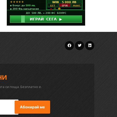
ни
та си поща. Безплатно е.
Абонирай ме