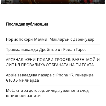
Последни публикации
Норис покори Маями, Макларън с двоен удар
Травма изважда Дрейпър от Ролан Гарос
АРСЕНАЛ ЖЕНИ ПОДАРИ ТРОФЕЯ: ВУБЕН-МОЙ И
ЛИТЪЛ ПРОВАЛИХА ОТБРАНАТА НА ТИТЛАТА
Apple завладява пазара с iPhone 17, генерира
€103.5 милиарда
Meta спира договор, хиляда уволнени след
шпионски записи