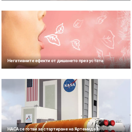
Негативните ефекти от дишането през устата
НАСА се готви за стартиране на Артемида II