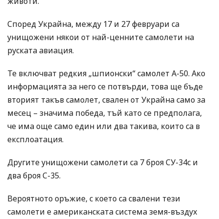
животи.
Според Украйна, между 17 и 27 февруари са
унищожени някои от най-ценните самолети на
руската авиация.
Те включват редкия „шпионски“ самолет А-50. Ако
информацията за него се потвърди, това ще бъде
вторият такъв самолет, свален от Украйна само за
месец – значима победа, тъй като се предполага,
че има още само един или два такива, които са в
експлоатация.
Другите унищожени самолети са 7 броя СУ-34с и
два броя С-35.
Вероятното оръжие, с което са свалени тези
самолети е американската система земя-въздух