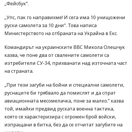
„Фейсбук“.
„Упс, пак го направихме! И сега има 10 унищожени
руски самолета за 10 дни“. Това написа
Министерството на отбраната на Украйна в Екс.
Командирът на украинските ВВС Микола Олешчук
казва, че поне два от свалените самолети са
изтребители СУ-34, прихванати над източната част
на страната.
„При тези загуби на бойни и специални самолети,
руснаците би трябвало да помислят и да спрат
авиационната месомелачка, поне за малко.“ казва
той, имайки предвид руската военна тактика,
която се характеризира с огромен брой войски,
изпращани в битка, без да се отчитат загубите на