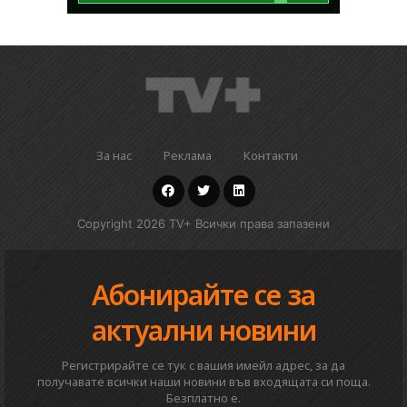
За нас
Реклама
Контакти
Copyright 2026 TV+ Всички права запазени
Абонирайте се за
актуални новини
Регистрирайте се тук с вашия имейл адрес, за да
получавате всички наши новини във входящата си поща.
Безплатно е.