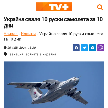
Skip
to
content
Украйна сваля 10 руски самолета за 10
дни
Начало
-
Новини
-
Украйна сваля 10 руски самолета
за 10 дни
29 ФЕВ. 2024, 13:30
,
авиация
войната в Украйна