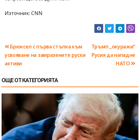
Източник: CNN
Навигация
Брюксел с първа стъпка към
Тръмп „окуражи“
усвояване на замразените руски
Русия да нападне
активи
НАТО
ОЩЕ ОТ КАТЕГОРИЯТА