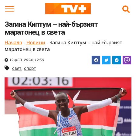
Skip
to
content
Загина Киптум – най-бързият
маратонец в света
Начало
-
Новини
-
Загина Киптум – най-бързият
маратонец в света
12 ФЕВ. 2024, 12:56
,
свят
спорт