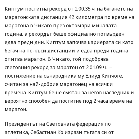
Киптум постигна рекорд от 2.00.35 ч. на бягането на
маратонската дистанция 42 километра по време на
маратона в Чикаго през октомври миналата
година, а рекордът беше официално потвърден
едва преди дни. Киптум започва кариерата си като
бегач на по-къси дистанции и едва преди година
опитва маратон. В Чикаго, той подобрява
световния рекорд за маратон от 2.01.09 ч. –
постижение на сънародника му Елиуд Кипчоге,
считан за най-добрия маратонец на всички
времена. Киптум беше смятан за негов наследник и
вероятно способен да постигне под 2 часа време на
маратон.
Президентът на Световната федерация по
атлетика, Себастиан Ко изрази тъгата си от