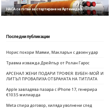
НАСА се готви за стартиране на Артемида II
Последни публикации
Норис покори Маями, Макларън с двоен удар
Травма изважда Дрейпър от Ролан Гарос
АРСЕНАЛ ЖЕНИ ПОДАРИ ТРОФЕЯ: ВУБЕН-МОЙ И
ЛИТЪЛ ПРОВАЛИХА ОТБРАНАТА НА ТИТЛАТА
Apple завладява пазара с iPhone 17, генерира
€103.5 милиарда
Meta спира договор, хиляда уволнени след