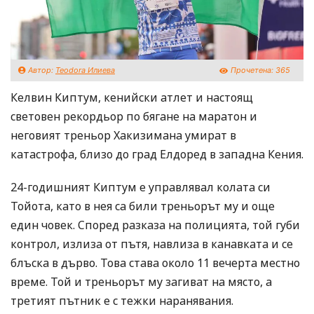
Автор:
Teodora Илиева
Прочетена:
365
Келвин Киптум, кенийски атлет и настоящ
световен рекордьор по бягане на маратон и
неговият треньор Хакизимана умират в
катастрофа, близо до град Елдоред в западна Кения.
24-годишният Киптум е управлявал колата си
Тойота, като в нея са били треньорът му и още
един човек. Според разказа на полицията, той губи
контрол, излиза от пътя, навлиза в канавката и се
блъска в дърво. Това става около 11 вечерта местно
време. Той и треньорът му загиват на място, а
третият пътник е с тежки наранявания.