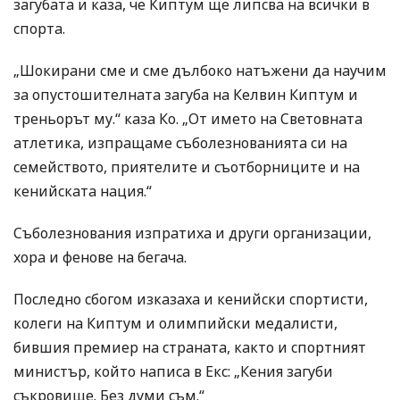
загубата и каза, че Киптум ще липсва на всички в
спорта.
„Шокирани сме и сме дълбоко натъжени да научим
за опустошителната загуба на Келвин Киптум и
треньорът му.“ каза Ко. „От името на Световната
атлетика, изпращаме съболезнованията си на
семейството, приятелите и съотборниците и на
кенийската нация.“
Съболезнования изпратиха и други организации,
хора и фенове на бегача.
Последно сбогом изказаха и кенийски спортисти,
колеги на Киптум и олимпийски медалисти,
бившия премиер на страната, както и спортният
министър, който написа в Екс: „Кения загуби
съкровище. Без думи съм.“