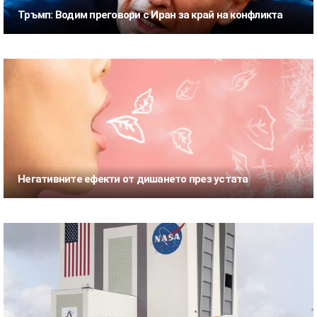
Тръмп: Водим преговори с Иран за край на конфликта
Негативните ефекти от дишането през устата