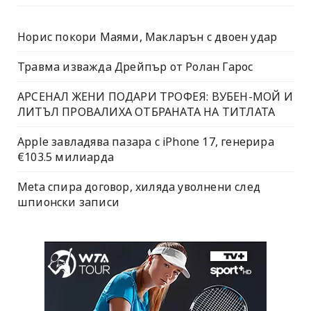
Норис покори Маями, Макларън с двоен удар
Травма изважда Дрейпър от Ролан Гарос
АРСЕНАЛ ЖЕНИ ПОДАРИ ТРОФЕЯ: ВУБЕН-МОЙ И
ЛИТЪЛ ПРОВАЛИХА ОТБРАНАТА НА ТИТЛАТА
Apple завладява пазара с iPhone 17, генерира
€103.5 милиарда
Meta спира договор, хиляда уволнени след
шпионски записи