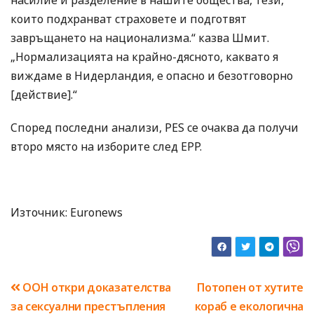
насилие и разделение в нашите общества, тези,
които подхранват страховете и подготвят
завръщането на национализма.“ казва Шмит.
„Нормализацията на крайно-дясното, каквато я
виждаме в Нидерландия, е опасно и безотговорно
[действие].“
Според последни анализи, PES се очаква да получи
второ място на изборите след ЕPP.
Източник: Euronews
Навигация
ООН откри доказателства
Потопен от хутите
за сексуални престъпления
кораб е екологична