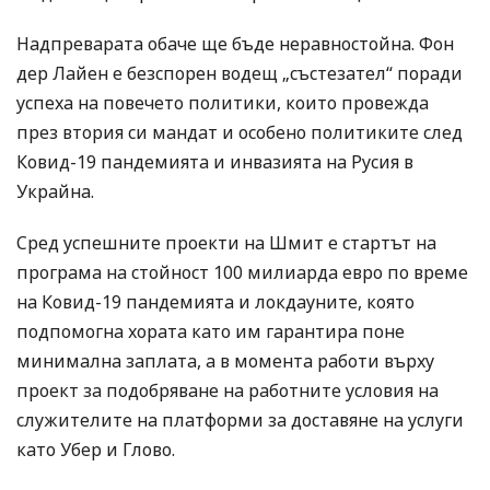
Надпреварата обаче ще бъде неравностойна. Фон
дер Лайен е безспорен водещ „състезател“ поради
успеха на повечето политики, които провежда
през втория си мандат и особено политиките след
Ковид-19 пандемията и инвазията на Русия в
Украйна.
Сред успешните проекти на Шмит е стартът на
програма на стойност 100 милиарда евро по време
на Ковид-19 пандемията и локдауните, която
подпомогна хората като им гарантира поне
минимална заплата, а в момента работи върху
проект за подобряване на работните условия на
служителите на платформи за доставяне на услуги
като Убер и Глово.