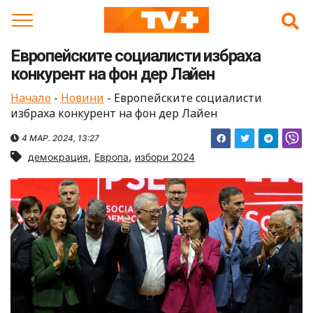
Skip
to
content
Европейските социалисти избраха
конкурент на фон дер Лайен
Начало
-
Новини
-
Европейските социалисти
избраха конкурент на фон дер Лайен
4 МАР. 2024, 13:27
,
,
демокрация
Европа
избори 2024