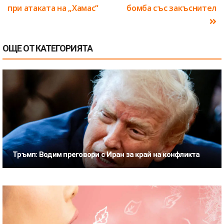
при атаката на „Хамас“
бомба със закъснител
ОЩЕ ОТ КАТЕГОРИЯТА
Тръмп: Водим преговори с Иран за край на конфликта