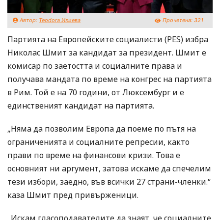
Автор:
Teodora Илиева
Прочетена:
321
Партията на Европейските социалисти (PES) избра
Николас Шмит за кандидат за президент. Шмит е
комисар по заетостта и социалните права и
получава мандата по време на конгрес на партията
в Рим. Той е на 70 години, от Люксембург и е
единственият кандидат на партията.
„Няма да позволим Европа да поеме по пътя на
ограниченията и социалните репресии, както
прави по време на финансови кризи. Това е
основният ни аргумент, затова искаме да спечелим
тези избори, заедно, във всички 27 страни-членки.“
каза Шмит пред привърженици.
„Искам гласоподавателите да знаят, че социалните