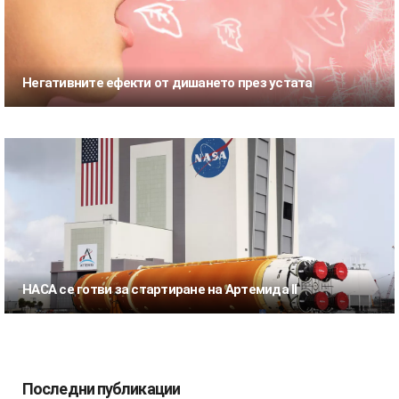
Негативните ефекти от дишането през устата
НАСА се готви за стартиране на Артемида II
Последни публикации