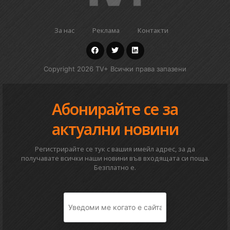
За нас
Реклама
Контакти
Copyright 2026 TV+ Всички права запазени
Абонирайте се за
актуални новини
Регистрирайте се тук с вашия имейл адрес, за да
получавате всички наши новини във входящата си поща.
Безплатно е.