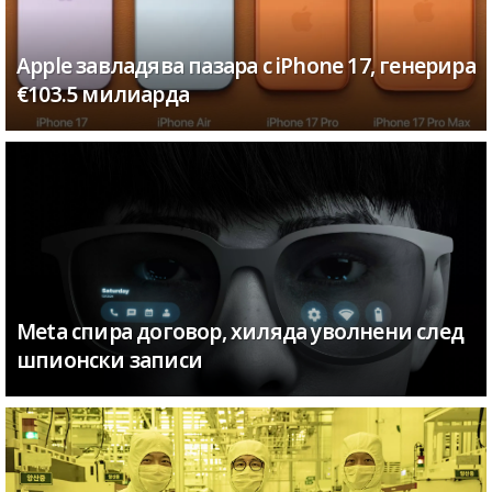
Apple завладява пазара с iPhone 17, генерира
€103.5 милиарда
Meta спира договор, хиляда уволнени след
шпионски записи