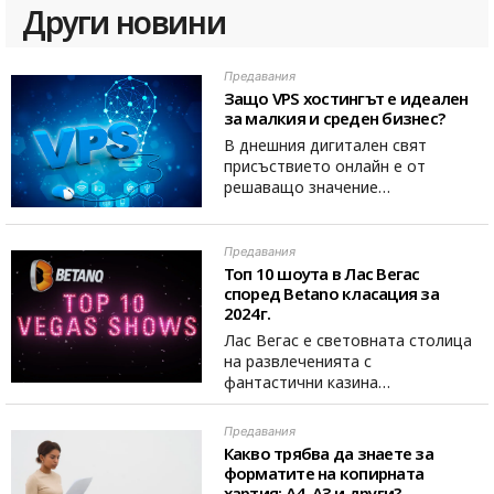
Други новини
Предавания
Защо VPS хостингът е идеален
за малкия и среден бизнес?
В днешния дигитален свят
присъствието онлайн е от
решаващо значение…
Предавания
Топ 10 шоута в Лас Вегас
според Betano класация за
2024г.
Лас Вегас е световната столица
на развлеченията с
фантастични казина…
Предавания
Какво трябва да знаете за
форматите на копирната
хартия: A4, A3 и други?