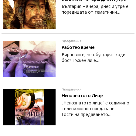
България – вчера, днес и утре е
поредицата от тематични…
Предавания
Работно време
Вярно ли е, че обущарят ходи
бос? Тъжен ли е…
Предавания
Непознатото Лице
„Непознатото лице“ е седмично
телевизионно предаване.
Гости на предаването…