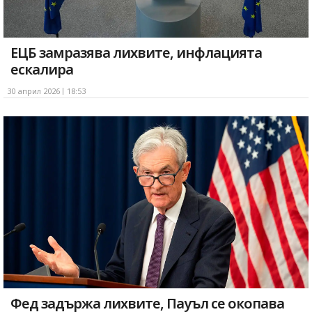
ЕЦБ замразява лихвите, инфлацията
ескалира
30 април 2026
18:53
Фед задържа лихвите, Пауъл се окопава