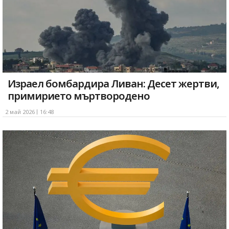
Израел бомбардира Ливан: Десет жертви,
примирието мъртвородено
2 май 2026
16:48