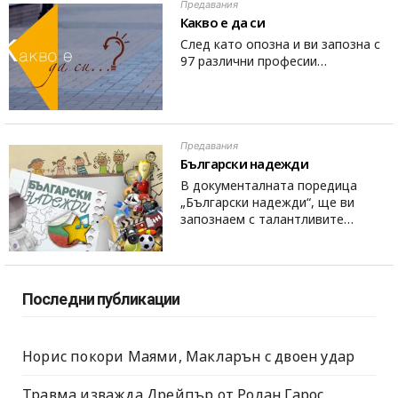
Предавания
Какво е да си
След като опозна и ви запозна с
97 различни професии…
Предавания
Български надежди
В документалната поредица
„Български надежди“, ще ви
запознаем с талантливите…
Последни публикации
Норис покори Маями, Макларън с двоен удар
Травма изважда Дрейпър от Ролан Гарос