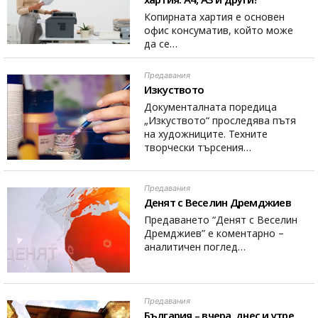
Копирната хартия е основен
офис консуматив, който може
да се…
Предавания
Изкуството
Документалната поредица
„Изкуството“ проследява пътя
на художниците. Техните
творчески търсения…
Предавания
Денят с Веселин Дремджиев
Предаването “Денят с Веселин
Дремджиев” е коментарно –
аналитичен поглед…
Предавания
България – вчера, днес и утре