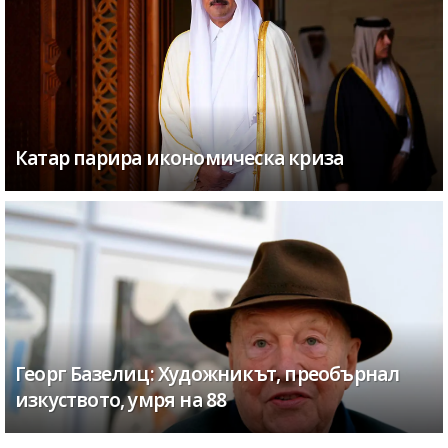
Катар парира икономическа криза
Георг Базелиц: Художникът, преобърнал
изкуството, умря на 88